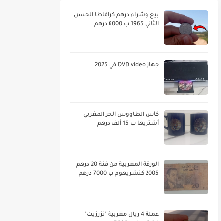
بيع وشراء درهم كرافاطا الحسن
الثاني 1965 ب 6000 درهم
جهاز DVD video في 2025
كأس الطاووس الحر المغربي
أشتريها ب 15 ألف درهم
الورقة المغربية من فئة 20 درهم
2005 كنشريهوم ب 7000 درهم
عملة 4 ريال مغربية "تزرزيت"