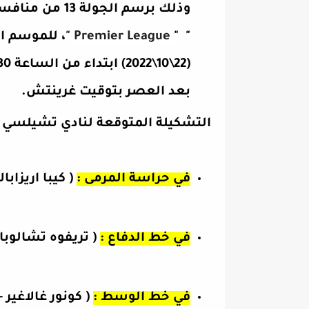
وذلك برسم الجولة 13 من منافسات
Premier League "
"
"
بعد العصر بتوقيت غرينتش.
التشكيلة المتوقعة لنادي تشيلسي 
في حراسة المرمى :
( كيبا اريزابالا
في خط الدفاع :
( تريفوه تشالوباه 
في خط الوسط :
( كونور غالاغير