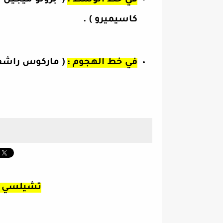
في خط الوسط :
( برونو ميجيل ب
كاسيميرو ) .
في خط الهجوم :
( ماركوس راشفور
تشيلسي