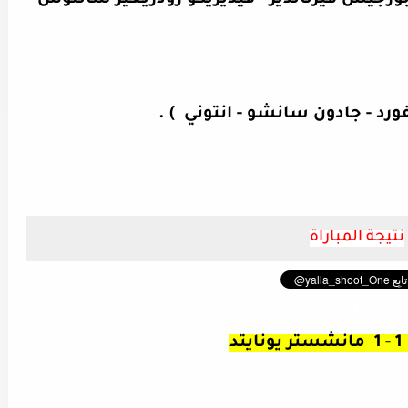
ورجيس فيرنانديز - فيديريكو رودريغيز سانتوس -
د - جادون سانشو - انتوني ) .
نتيجة المباراة
1 - 1 مانشستر يونايتد