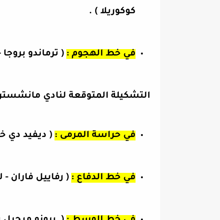
كوكوريلا ) .
في خط الهجوم :
( ترماندو بروجا -
التشكيلة المتوقعة لنادي مانشستر
في حراسة المرمى :
( ديفيد دي خيا
في خط الدفاع :
( رفاييل فاران - 