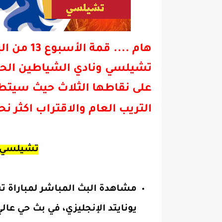
هام .... ق
تشيلسي ونادي الشياطين الح
على نقاطها الثلاث حيث سيتطل
التريب العام والاقتراب اكثر ن
تشيلسي
مشاهدة البث المباشر لمباراة 
يونايتد
الإنجليزي، في بث حي عال