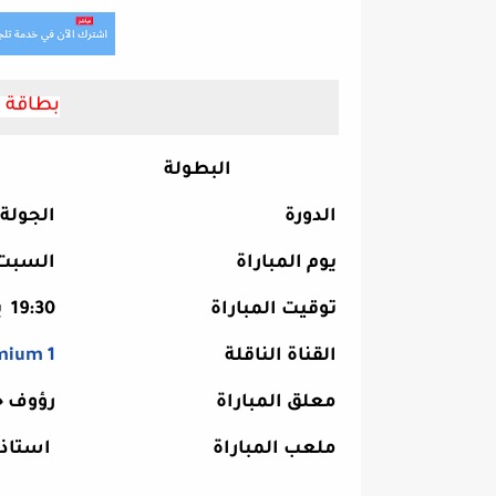
بطاقة ت
البطولة
الدورة
الجولة 13
يوم المباراة
السبت 22-10-22
توقيت المباراة
19:30 بتوقيت مكة المكرمة
القناة الناقلة
mium 1
معلق المباراة
رؤوف خ
ملعب المباراة
استاذ 