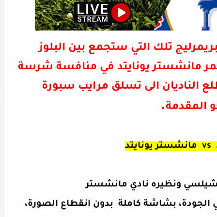
مة الأسبوع 13 من البريمرليج تلك التي ستجمع بين البلوز
مر مانشستر يونايتد في منافسة شرسة
ع الناديان الى تسلق مرايب سبورة
.
حو المقدمة
vs مانشستر يونايتد
تشيلسي
ونظيره نادي مانشستر
ي الجودة، بشاشة كاملة بدون انقطاع الصورة،