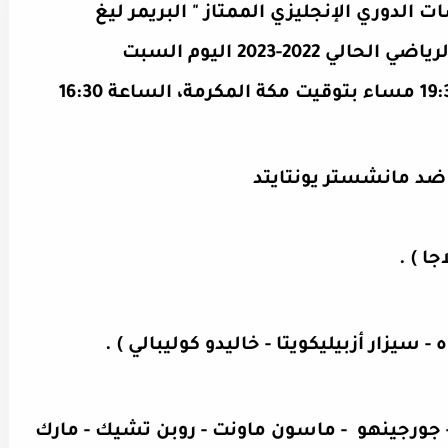
الدوري الإنجليزي الممتاز
" البريمر ليغ
، للموسم الرياضي الحالي 2022-2023 اليوم السبت
(22\10\2022) ابتداء من الساعة 19:30 مساء بتوقيت مكة المكرمة، الساعة 16:30
ضد مانشستر يونتايتد
جا ) .
- سيزار أزبيليكويتا - خاليدو كوليبالي ) .
 - جورجينهو - ماسون ماونت - روبن تشيك - مارك