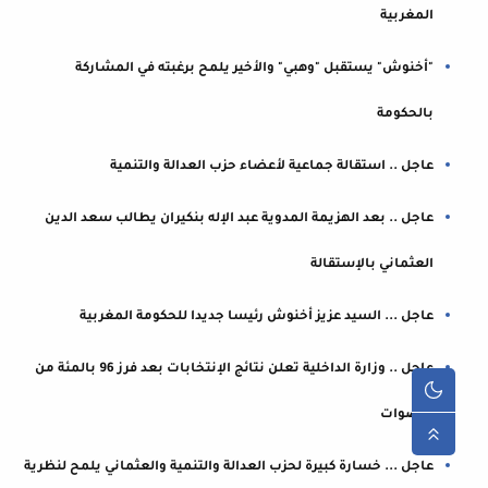
المغربية
"أخنوش" يستقبل "وهبي" والأخير يلمح برغبته في المشاركة
بالحكومة
عاجل .. استقالة جماعية لأعضاء حزب العدالة والتنمية
عاجل .. بعد الهزيمة المدوية عبد الإله بنكيران يطالب سعد الدين
العثماني بالإستقالة
عاجل ... السيد عزيز أخنوش رئيسا جديدا للحكومة المغربية
عاجل .. وزارة الداخلية تعلن نتائج الإنتخابات بعد فرز 96 بالمئة من
الاصوات
عاجل ... خسارة كبيرة لحزب العدالة والتنمية والعثماني يلمح لنظرية