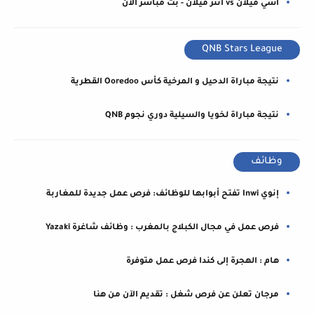
اسي ميلان vs انتر ميلان - بث مباشر الآن
QNB Stars League
نتيجة مباراة الدحيل و المرخية كأس Ooredoo القطرية
نتيجة مباراة لخويا والسيلية دوري نجوم QNB
وظائف
إنوي Inwi تفتح أبوابها للوظائف: فرص عمل جديدة للمغاربة
فرص عمل في مجال الكبلاج بالمغرب : وظائف شاغرة Yazaki
هام : الهجرة إلى كندا فرص عمل متوفرة
مرجان تعلن عن فرص شغل : تقديم الآن من هنا