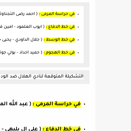
في حراسة المرمى :
( احمد رضى التجناوتي
في خط الدفاع :
( ايوب العلمود - امين فر
في خط الوسط :
( جلال الداودي - يحيى 
في خط الهجوم :
( حميد احداد - بولي جون
التشكيلة المتوقعة لنادي
ا
لهلال ضد الودا
في حراسة المرمى :
( عبد الله ال
في خط الدفاع :
( علي ال بليهي -