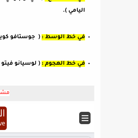
اليامي
).
في خط الوسط :
( جوستافو كويلار
في خط الهجوم :
( لوسيانو فيتو 
مشاه