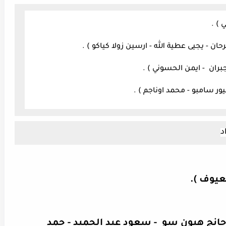
 ) .
حان - يجيى عطية الله - ارسين زولا كياكو ) .
جبران - ايمن الحسوني ) .
يور سامبو - محمد اوناجم ) .
د
معيوف ).
 جانج هيون سو - سعود عبد الحميد - حمد