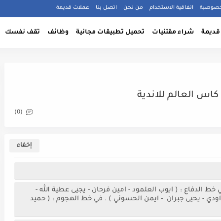
خصوصية
اتفاقية الاستخدام
من نحن
اتصل بنا
عملات قديمة
قديمة
شراء مقتنيات
تحميل تطبيقات مجانية
وظائف
تقف نفسك
كاس العالم للاندية
(0)
خط الدفاع : ( ايوب العلمود - امين فرحان - يجيى عطية الله -
اودي - يحيى جبران - ايمن الحسوني ) . في خط الهجوم : ( حميد