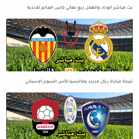
بث مباشر الوداد والهلال ربع نهائي كاس العالم للاندية
نتيجة مباراة ريال مدريد وفالنسيا كأس السوبر الإسباني