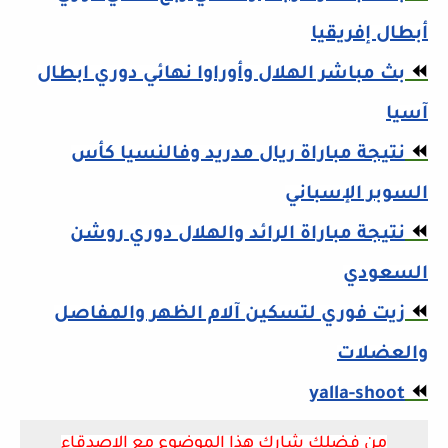
أبطال إفريقيا
⏪
بث مباشر الهلال وأوراوا نهائي دوري ابطال
آسيا
⏪
نتيجة مباراة ريال مدريد وفالنسيا كأس
السوبر الإسباني
⏪
نتيجة مباراة الرائد والهلال دوري روشن
السعودي
⏪
زيت فوري لتسكين آلام الظهر والمفاصل
والعضلات
yalla-shoot
⏪
من فضلك شارك هذا الموضوع مع الاصدقاء