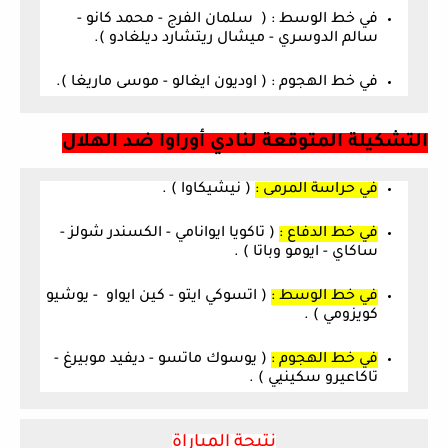
في خط الوسط :
( سلمان الفرج - محمد كانو -
سالم الدوسري - ميشال ريتشارد ديلغادو ).
في خط الهجوم :
( اوديون ايغالو - موسى ماريغا ).
التشكيلة المتوقعة لنادي أوراوا ضد
ا
لهلال
في حراسة المرمى :
( نيشيكاوا ) .
في خط الدفاع :
( تاكويا ايوانامي - الكسندر شولز -
ساكاي - ايومو وباتا ) .
في خط الوسط :
( اتسوكي ايتو - كين ايواو - يوشيو
كويزومي ) .
في خط الهجوم :
( يوسوك ماتسو - ديفيد موبيرغ -
تاكاعيرو سكينيي ) .
نتيجة المباراة