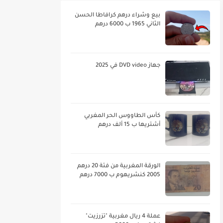
بيع وشراء درهم كرافاطا الحسن
الثاني 1965 ب 6000 درهم
جهاز DVD video في 2025
كأس الطاووس الحر المغربي
أشتريها ب 15 ألف درهم
الورقة المغربية من فئة 20 درهم
2005 كنشريهوم ب 7000 درهم
عملة 4 ريال مغربية "تزرزيت"