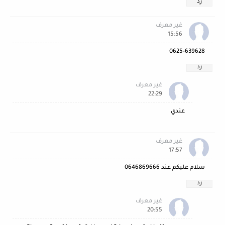
رد
غير معرف
15:56
0625-639628
رد
غير معرف
22:29
عندي
غير معرف
17:57
سلام عليكم عند 0646869666
رد
غير معرف
20:55