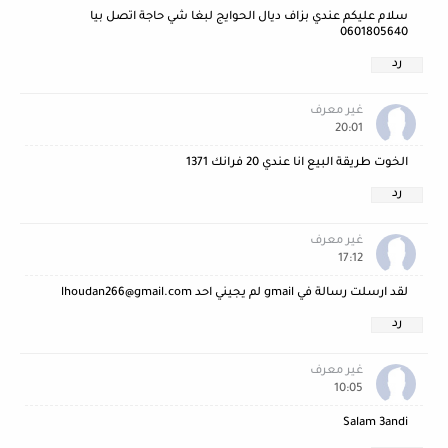
سلام عليكم عندي بزاف ديال الحوايج لبغا شي حاجة اتصل بيا
0601805640
رد
غير معرف
20:01
الخوت طريقة البيع انا عندي 20 فرانك 1371
رد
غير معرف
17:12
لقد ارسلت رسالة في gmail لم يجيني احد lhoudan266@gmail.com
رد
غير معرف
10:05
Salam 3andi