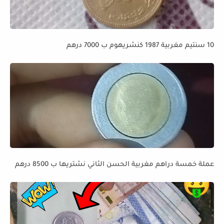
10 سنتيم مغربية 1987 كنشريهوم ب 7000 درهم
عملة خمسة دراهم مغربية الحسن الثاني نشتريها ب 8500 درهم