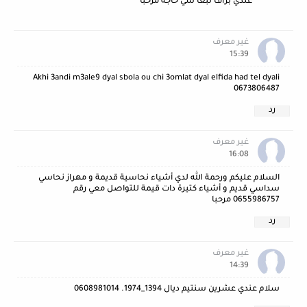
عندي بزاف لبغا شي حاجة مرحبا
غير معرف
15:39
Akhi 3andi m3ale9 dyal sbola ou chi 3omlat dyal elfida had tel dyali
0673806487
رد
غير معرف
16:08
السلام عليكم ورحمة الله لدي أشياء نحاسية قديمة و مهراز نحاسي
سداسي قديم و أشياء كتيرة دات قيمة للتواصل معي رقم
0655986757 مرحبا
رد
غير معرف
14:39
سلام عندي عشرين سنتيم ديال 1394_1974. 0608981014