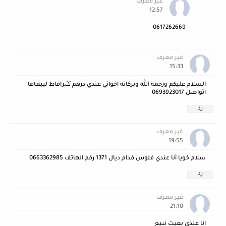
غير معرف
12:57
0617262669
غير معرف
15:33
السلام عليكم ورحمه الله وبركاته اخواني عندي درهم ݣرافاط ليبغاها
اتواصل 0693923017
رد
غير معرف
19:55
سلام خويا أنا عندي فلوس قدام ديال 1371 رقم الهاتف 0663362985
رد
غير معرف
21:10
انا عنذي بعيت نبيع