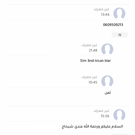
غير معرف
13:44
0609509213
رد
غير معرف
21:48
Slm 3ndi kisan blar
غير معرف
10:45
ثمن
غير معرف
15:56
السلام عليكم ورحمة الله عندي شيحاج