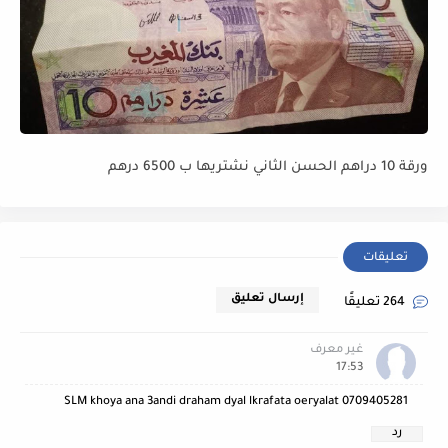
ورقة 10 دراهم الحسن الثاني نشتريها ب 6500 درهم
تعليقات
إرسال تعليق
264 تعليقًا
غير معرف
17:53
SLM khoya ana 3andi draham dyal lkrafata oeryalat 0709405281
رد