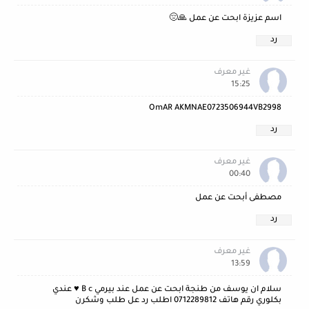
اسم عزيزة ابحت عن عمل 🙏😔
رد
غير معرف
15:25
OmAR AKMNAE0723506944VB2998
رد
غير معرف
00:40
مصطفى أبحت عن عمل
رد
غير معرف
13:59
سلام ان يوسف من طنجة ابحت عن عمل عند بيرمي B c ♥ عندي
بكلوري رقم هاتف 0712289812 اطلب رد عل طلب وشكرن