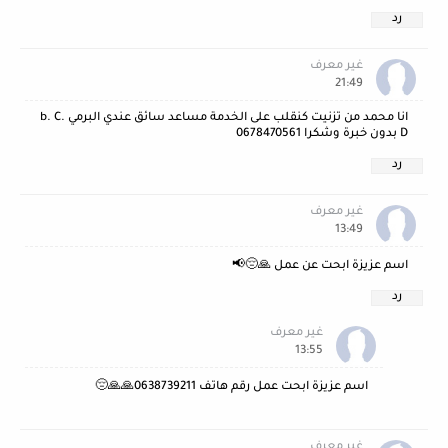
رد
غير معرف
21:49
انا محمد من تزنيت كنقلب على الخدمة مساعد سائق عندي البرمي b. C.
D بدون خبرة وشكرا 0678470561
رد
غير معرف
13:49
اسم عزيزة ابحت عن عمل 🙏😔📢
رد
غير معرف
13:55
اسم عزيزة ابحت عمل رقم هاتف 0638739211🙏🙏😔
غير معرف