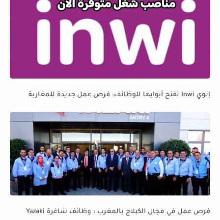
إنوي Inwi تفتح أبوابها للوظائف: فرص عمل جديدة للمغاربة
فرص عمل في مجال الكبلاج بالمغرب : وظائف شاغرة Yazaki