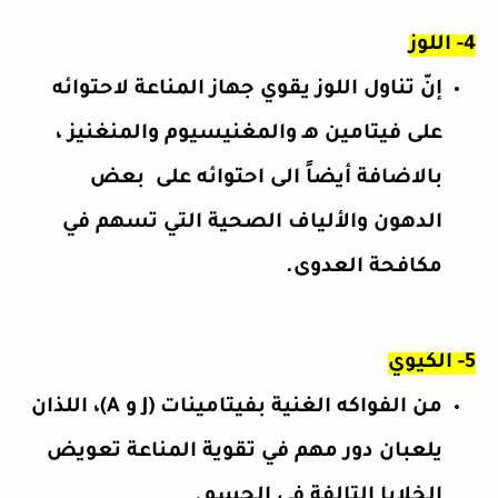
4- اللوز
إنّ تناول اللوز يقوي
جهاز المناعة
لاحتوائه
على فيتامين هـ والمغنيسيوم والمنغنيز ،
بالاضافة أيضاً الى احتوائه على
بعض
الدهون والألياف الصحية التي تسهم في
مكافحة العدوى.
5- الكيوي
من الفواكه الغنية بفيتامينات
(J
و A)، اللذان
يلعبان دور مهم في
تقوية المناعة
تعويض
الخلايا التالفة في الجسم.